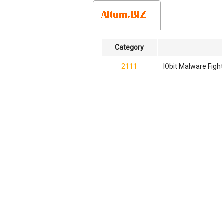
Category
2111
IObit Malware Fig