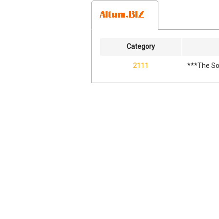
Category
2111
***The So