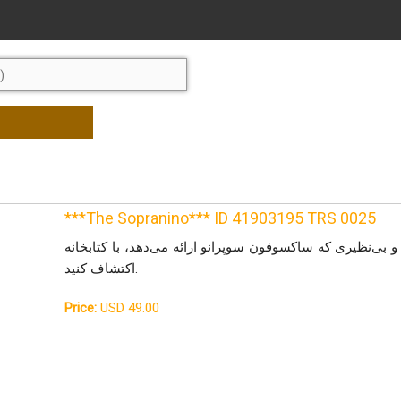
***The Sopranino*** ID 41903195 TRS 0025
از صدای اصیل و بی‌نظیری که ساکسوفون سوپرانو ارائه می‌دهد، با کتابخانه Kontak
اکتشاف کنید.
Price:
USD 49.00