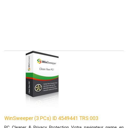
WinSweeper (3 PCs) ID 4549441 TRS 003
PC Cleaner & Privacy Protection Votre navigateur gagne en